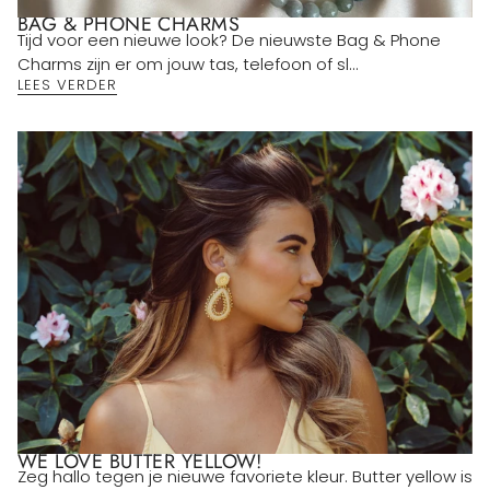
BAG & PHONE CHARMS
Tijd voor een nieuwe look? De nieuwste Bag & Phone
Charms zijn er om jouw tas, telefoon of sl...
LEES VERDER
WE LOVE BUTTER YELLOW!
Zeg hallo tegen je nieuwe favoriete kleur. Butter yellow is