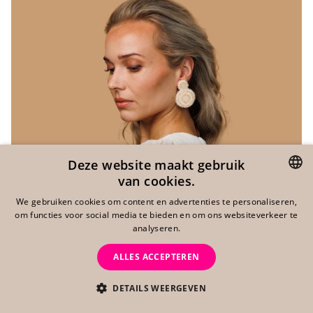
Deze website maakt gebruik
van cookies.
PERFECT BASICS
DUTCH
We gebruiken cookies om content en advertenties te personaliseren,
De perfecte basics oorbellen die niet kunnen ontbreken
om functies voor social media te bieden en om ons websiteverkeer te
ENGLISH
aan jouw collectie! Wat maakt statement oo...
analyseren.
LEES VERDER
GERMAN
ALLES ACCEPTEREN
DETAILS WEERGEVEN