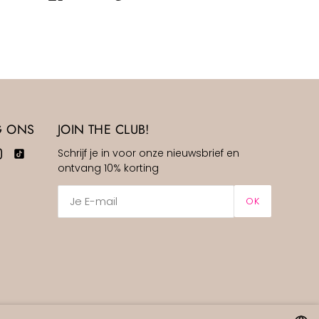
G ONS
JOIN THE CLUB!
Schrijf je in voor onze nieuwsbrief en
ontvang 10% korting
OK