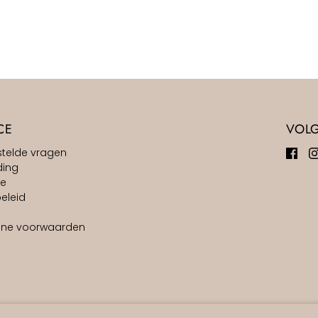
CE
VOL
stelde vragen
ding
ie
eleid
ne voorwaarden