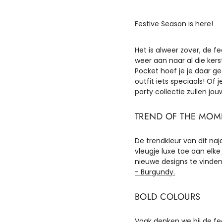
Festive Season is here!
Het is alweer zover, de f
weer aan naar al die ker
Pocket hoef je je daar 
outfit iets speciaals! Of 
party collectie zullen jo
TREND OF THE MOM
De trendkleur van dit naj
vleugje luxe toe aan elke 
nieuwe designs te vinden 
- Burgundy.
BOLD COLOURS
Vaak denken we bij de fe