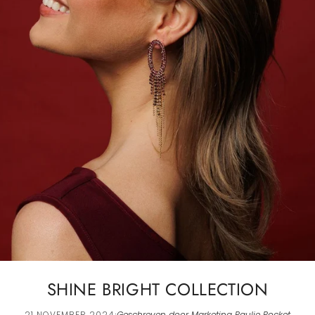
Oranje
Bloom Collection
Paars
Bridal Collection
Rood
Clip On Collection
Roze
Turquoise
Wit
Zilver
Zwart
SHINE BRIGHT COLLECTION
·
21 NOVEMBER 2024
Geschreven door Marketing Paulie Pocket