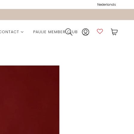
Nederlands
CONTACT
PAULIE MEMBER CLUB
ction
lection
ection
ie Pocket
n
Collection