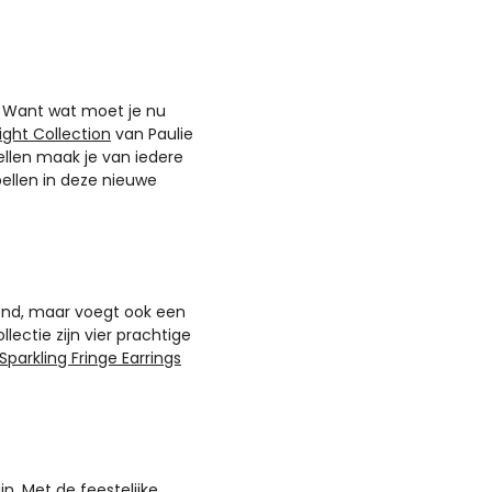
s. Want wat moet je nu
ight Collection
van Paulie
llen maak je van iedere
rbellen in deze nieuwe
igend, maar voegt ook een
llectie zijn vier prachtige
Sparkling Fringe Earrings
n. Met de feestelijke