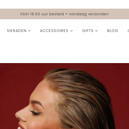
Vóór 16:00 uur besteld = vandaag verzonden
SIERADEN
ACCESSOIRES
GIFTS
BLOG
FORMAAT
KLEUR
COLLECTIES
COLLECTIES
Small
Beige
Moeders voor Metakids | Butterflies of Hope Colle
2nd drop SS '26 Col
Medium
Blauw
🐚 Ocean Muse Coll
Grande
Bruin
SS '26 Collection
Burgundy
Party Collection
Fuchsia
The Love Edit
Geel
Bolina Island x Paul
Grijs
Fall Icons Collectio
Groen
All Time Favourites
Goud
Essential Elegance 