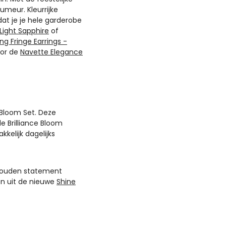
humeur. Kleurrijke
at je je hele garderobe
Light Sapphire
of
ing Fringe Earrings -
oor de
Navette Elegance
e Bloom Set. Deze
e Brilliance Bloom
kkelijk dagelijks
n gouden statement
en uit de nieuwe
Shine