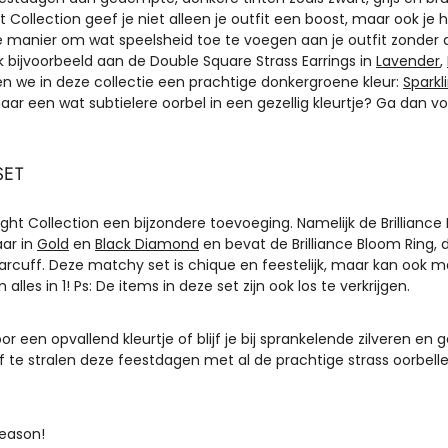
ht Collection geef je niet alleen je outfit een boost, maar ook je 
te manier om wat speelsheid toe te voegen aan je outfit zonder d
 bijvoorbeeld aan de Double Square Strass Earrings in
Lavender
,
n we in deze collectie een prachtige donkergroene kleur:
Sparkl
naar een wat subtielere oorbel in een gezellig kleurtje? Ga dan v
SET
right Collection een bijzondere toevoeging. Namelijk de Brillianc
aar in
Gold
en
Black Diamond
en bevat de Brilliance Bloom Ring, d
 Earcuff. Deze matchy set is chique en feestelijk, maar kan ook ma
les in 1! Ps: De items in deze set zijn ook los te verkrijgen.
or een opvallend kleurtje of blijf je bij sprankelende zilveren e
f te stralen deze feestdagen met al de prachtige strass oorbell
season!