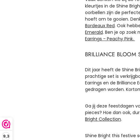
kleurtjes in de Shine Brig
oorbellen zijn de perfec
hoeft om te gooien. Denk
Bordeaux Red
. Ook hebbe
Emerald
. Ben je op zoek 
Earrings - Peachy Pink.
BRILLIANCE BLOOM 
Dit jaar heeft de Shine B
prachtige set is verkrijgb
Earrings en de Brilliance
gedragen worden. Kortom al
Ga jij deze feestdagen vo
pieces? Hoe dan ook, dur
Bright Collection
.
Shine Bright this festive 
9,3