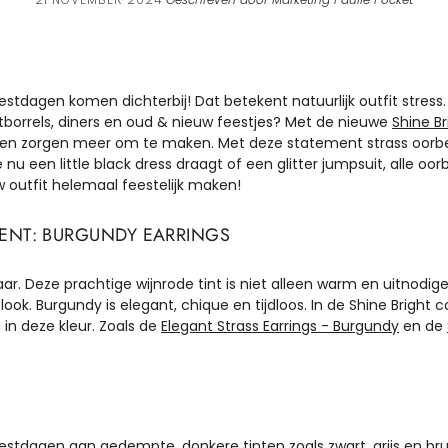
eestdagen komen dichterbij! Dat betekent natuurlijk outfit stres
stborrels, diners en oud & nieuw feestjes? Met de nieuwe
Shine Br
geen zorgen meer om te maken. Met deze statement strass oorbe
je nu een little black dress draagt of een glitter jumpsuit, alle oo
uw outfit helemaal feestelijk maken!
ENT: BURGUNDY EARRINGS
aar. Deze prachtige wijnrode tint is niet alleen warm en uitnod
look. Burgundy is elegant, chique en tijdloos. In de Shine Bright co
in deze kleur. Zoals de
Elegant Strass Earrings - Burgundy
en de
estdagen aan gedempte, donkere tinten zoals zwart, grijs en brui