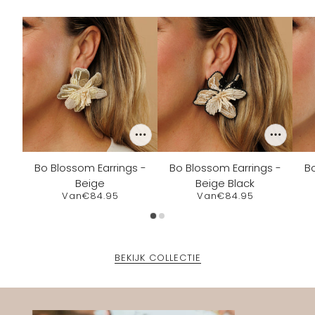
Bo Blossom Earrings -
Bo Blossom Earrings -
Bo
Beige
Beige Black
Van
€84.95
Van
€84.95
BEKIJK COLLECTIE