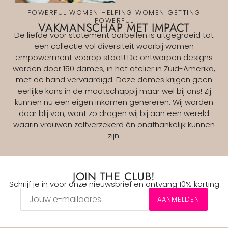
POWERFUL WOMEN HELPING WOMEN GETTING
POWERFUL
VAKMANSCHAP MET IMPACT
De liefde voor statement oorbellen is uitgegroeid tot
een collectie vol diversiteit waarbij women
empowerment voorop staat! De ontworpen designs
worden door 150 dames, in het atelier in Zuid-Amerika,
met de hand vervaardigd. Deze dames krijgen geen
eerlijke kans in de maatschappij maar wel bij ons! Zij
kunnen nu een eigen inkomen genereren. Wij worden
daar blij van, want zo dragen wij bij aan een wereld
waarin vrouwen zelfverzekerd én onafhankelijk kunnen
zijn.
JOIN THE CLUB!
Schrijf je in voor onze nieuwsbrief en ontvang 10% korting
AANMELDEN