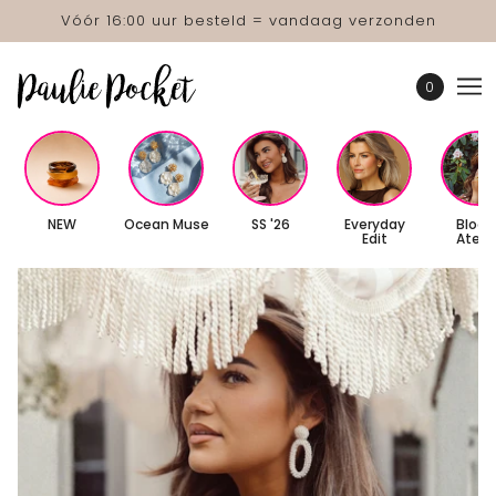
Vóór 16:00 uur besteld = vandaag verzonden
0
NEW
Ocean Muse
SS '26
Everyday
Bloo
Edit
Atelie