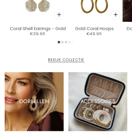
Coral Shell Earrings - Gold
Gold Coral Hoops
Do
€39.95
€49.95
BEKIJK COLLECTIE
OORBELLEN
ACCESSOIRES