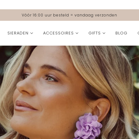
Vóór 16:00 uur besteld = vandaag verzonden
SIERADEN
ACCESSOIRES
GIFTS
BLOG
FORMAAT
KLEUR
COLLECTIES
COLLECTIES
Small
Beige
Moeders voor Metakids | Butterflies of Hope Colle
2nd drop SS '26 Col
Medium
Blauw
🐚 Ocean Muse Coll
Grande
Bruin
SS '26 Collection
Burgundy
Party Collection
Fuchsia
The Love Edit
Geel
Bolina Island x Paul
Grijs
Fall Icons Collectio
Groen
All Time Favourites
Goud
Essential Elegance 