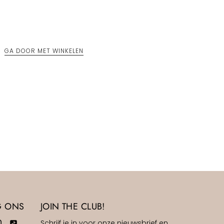
GA DOOR MET WINKELEN
G ONS
JOIN THE CLUB!
Schrijf je in voor onze nieuwsbrief en