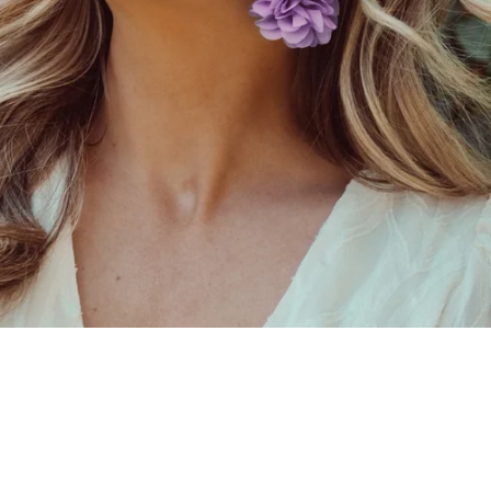
Oranje
Bloom Collection
Paars
Bridal Collection
Rood
Clip On Collection
Roze
Turquoise
Wit
Zilver
Zwart