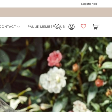
Nederlands
CONTACT
PAULIE MEMBER CLUB
ction
lection
ection
ie Pocket
n
Collection