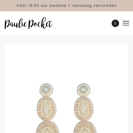
Vóór 16:00 uur besteld = vandaag verzonden
0