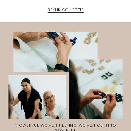
BEKIJK COLLECTIE
“POWERFUL WOMEN HELPING WOMEN GETTING
POWERFUL”