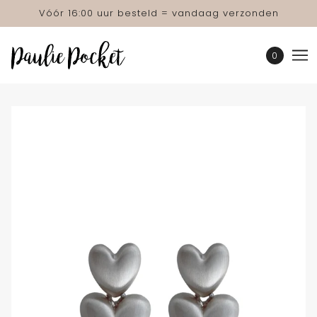
Vóór 16:00 uur besteld = vandaag verzonden
0