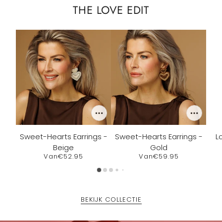
THE LOVE EDIT
Sweet-Hearts Earrings -
Sweet-Hearts Earrings -
L
Beige
Gold
Van
€52.95
Van
€59.95
BEKIJK COLLECTIE