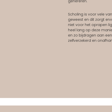
genereren.
Scholing is voor vele va
geweest en dit zorgt er
niet voor het oprapen l
heel lang op deze mani
en zo bijdragen aan een
zelfverzekerd en onafhank