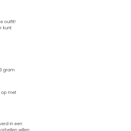
 outfit!
r kunt
 3 gram
t op met
verd in een
rbellen willen