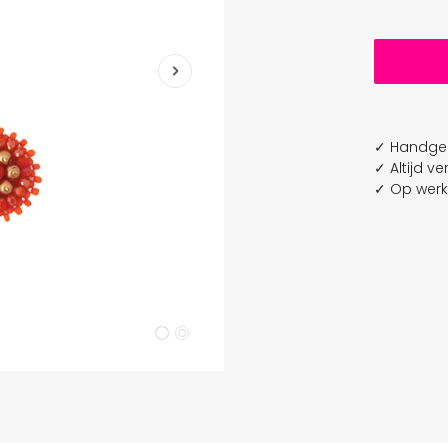
Oranje
Bloom Collection
Paars
Bridal Collection
Rood
Clip On Collection
Roze
Turquoise
✓ Handgem
Wit
✓ Altijd v
✓ Op werk
Zilver
Zwart