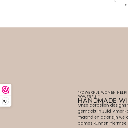
re
“POWERFUL WOMEN HELP
POWERFUL”
HANDMADE WI
9,3
Onze oorbellen designs
gemaakt in Zuid-Amerika.
maand en daar zijn we o
dames kunnen hiermee 