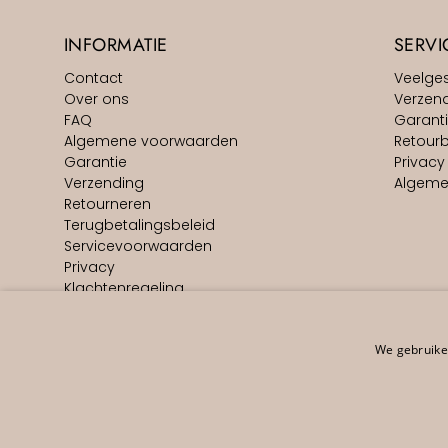
INFORMATIE
SERVI
Contact
Veelge
Over ons
Verzen
FAQ
Garant
Algemene voorwaarden
Retourb
Garantie
Privacy
Verzending
Algeme
Retourneren
Terugbetalingsbeleid
Servicevoorwaarden
Privacy
Klachtenregeling
Actievoorwaarden
Vacatures
Impressum
We gebruiken
Nederlands
EUR €