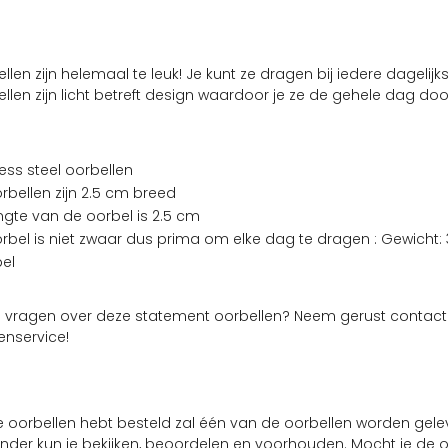
len zijn helemaal te leuk! Je kunt ze dragen bij iedere dagelijkse
llen zijn licht betreft design waardoor je ze de gehele dag doo
less steel oorbellen
rbellen zijn 2.5 cm breed
ngte van de oorbel is 2.5 cm
rbel is niet zwaar dus prima om elke dag te dragen : Gewicht:
el
g vragen over deze statement oorbellen? Neem gerust contac
enservice!
 oorbellen hebt besteld zal één van de oorbellen worden gele
nder kun je bekijken, beoordelen en voorhouden. Mocht je de oo