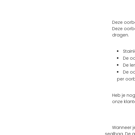
Deze oorbel
Deze oorbe
dragen.
Stain
De oo
De le
De oo
per oorb
Heb je no
onze klant
Wanneer je
sealbag. De a