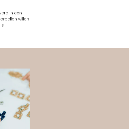
verd in een
rbellen willen
is.