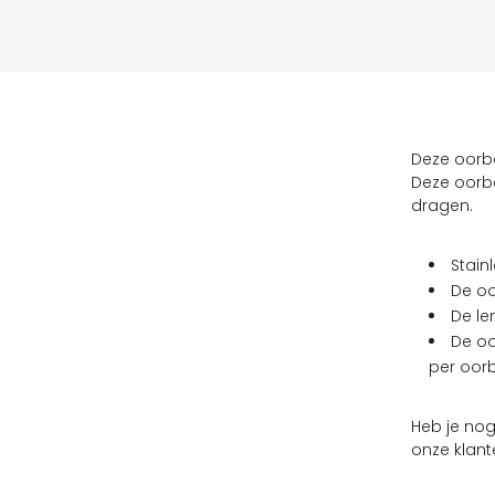
Deze oorbel
Deze oorbe
dragen.
Stain
De oo
De le
De oo
per oorb
Heb je no
onze klant