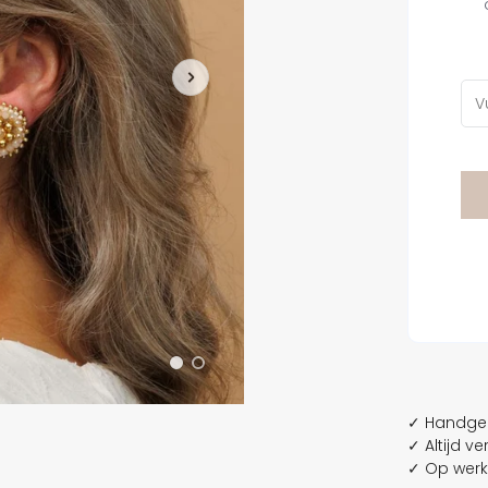
Oranje
Bloom Collection
Paars
Bridal Collection
Rood
Clip On Collection
Roze
Turquoise
Wit
Zilver
Zwart
✓ Handgem
✓ Altijd v
✓ Op werk