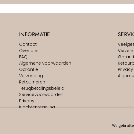
INFORMATIE
SERVI
Contact
Veelge
Over ons
Verzen
FAQ
Garant
Algemene voorwaarden
Retourb
Garantie
Privacy
Verzending
Algeme
Retourneren
Terugbetalingsbeleid
Servicevoorwaarden
Privacy
Klachtenregeling
Actievoorwaarden
Vacatures
Impressum
We gebruiken