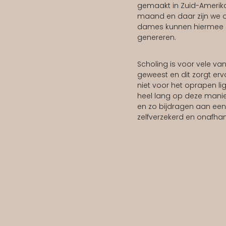
gemaakt in Zuid-Amerika.
maand en daar zijn we o
dames kunnen hiermee 
genereren.
Scholing is voor vele va
geweest en dit zorgt er
niet voor het oprapen l
heel lang op deze mani
en zo bijdragen aan een
zelfverzekerd en onafhank