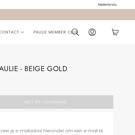
Nederlands
CONTACT
PAULIE MEMBER CLUB
ction
lection
PAULIE - BEIGE GOLD
ection
NIET OP VOORRAAD
ie Pocket
n
treer je e-mailadres hieronder om een e-mail te
Collection