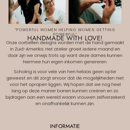
“POWERFUL WOMEN HELPING WOMEN GETTING
POWERFUL”
HANDMADE WITH LOVE!
Onze oorbellen designs worden met de hand gemaakt
in Zuid-Amerika. Het atelier groeit iedere maand en
daar zijn we onwijs trots op want deze dames kunnen
hiermee hun eigen inkomen genereren.
Scholing is voor vele van hen helaas geen optie
geweest en dit zorgt ervoor dat de mogelijkheden niet
voor het oprapen liggen. Wij hopen dat we nog heel
lang op deze manier banen kunnen creëren en zo
bijdragen aan een wereld waarin vrouwen zelfverzekerd
en onafhankelijk kunnen zijn.
INFORMATIE