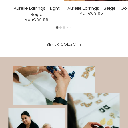
Aurelie Earrings - Light
Aurelie Earrings - Beige
Gol
Van
€69.95
Beige
Van
€69.95
BEKIJK COLLECTIE