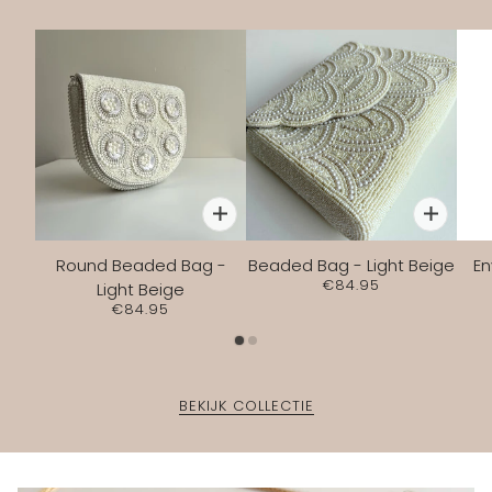
Round Beaded Bag -
Beaded Bag - Light Beige
En
€84.95
Light Beige
€84.95
BEKIJK COLLECTIE