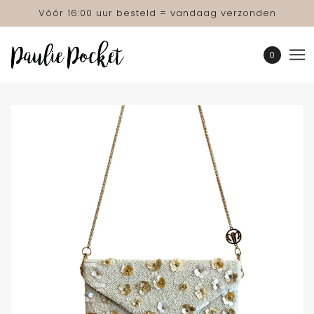
Vóór 16:00 uur besteld = vandaag verzonden
0