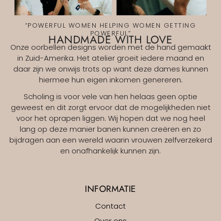
“POWERFUL WOMEN HELPING WOMEN GETTING
POWERFUL”
HANDMADE WITH LOVE
Onze oorbellen designs worden met de hand gemaakt
in Zuid-Amerika. Het atelier groeit iedere maand en
daar zijn we onwijs trots op want deze dames kunnen
hiermee hun eigen inkomen genereren.
Scholing is voor vele van hen helaas geen optie
geweest en dit zorgt ervoor dat de mogelijkheden niet
voor het oprapen liggen. Wij hopen dat we nog heel
lang op deze manier banen kunnen creëren en zo
bijdragen aan een wereld waarin vrouwen zelfverzekerd
en onafhankelijk kunnen zijn.
INFORMATIE
Contact
Over ons