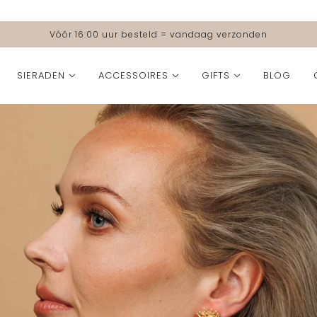
Vóór 16:00 uur besteld = vandaag verzonden
SIERADEN
ACCESSOIRES
GIFTS
BLOG
FORMAAT
KLEUR
COLLECTIES
COLLECTIES
Small
Beige
Moeders voor Metakids | Butterflies of Hope Colle
2nd drop SS '26 Col
Medium
Blauw
🐚 Ocean Muse Coll
Grande
Bruin
SS '26 Collection
Burgundy
Party Collection
Fuchsia
The Love Edit
Geel
Bolina Island x Paul
Grijs
Fall Icons Collectio
Groen
All Time Favourites
Goud
Essential Elegance 