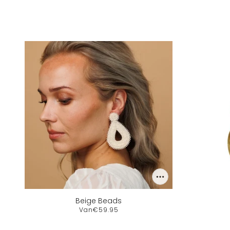
Beige Beads
Van
€59.95