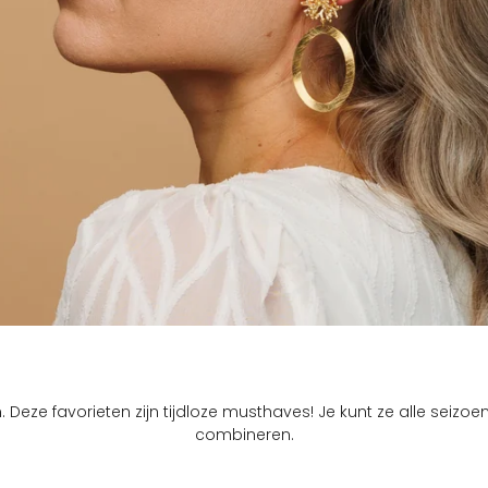
Oranje
Bloom Collection
Paars
Bridal Collection
Rood
Clip On Collection
Roze
Turquoise
Wit
Zilver
Zwart
. Deze favorieten zijn tijdloze musthaves! Je kunt ze alle seizoe
combineren.