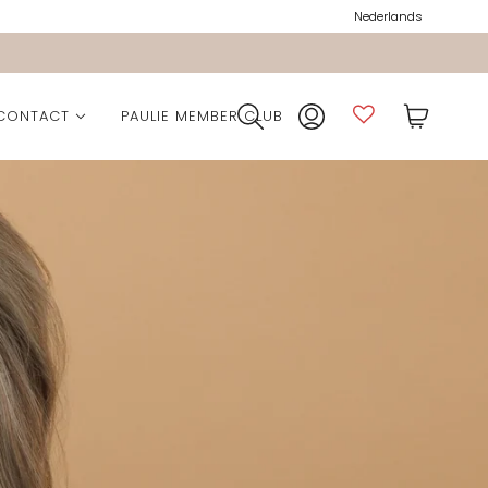
Nederlands
CONTACT
PAULIE MEMBER CLUB
ction
lection
ection
ie Pocket
n
Collection