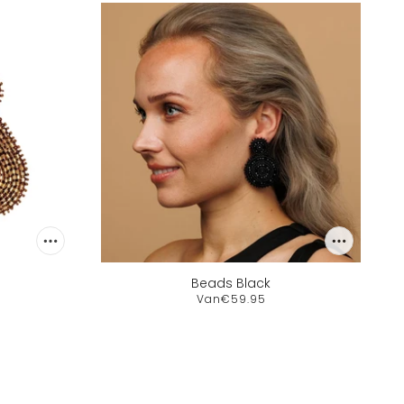
Beads Black
Van
€59.95