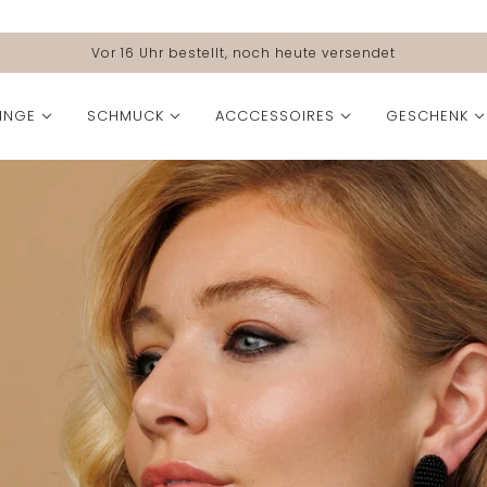
Vor 16 Uhr bestellt, noch heute versendet
INGE
SCHMUCK
ACCCESSOIRES
GESCHENK
FORMAT
FARBE
KOLLEKTIONEN
Klein
Beige
2nd Drop SS '26 Kollekt
Mittel
Blau
Ocean Muse Kollektion
Groß
Braun
SS '26 Kollektion
Fuchsia
The Love Edit
Gelb
Bolina Island X Paulie P
Grau
Crystal Crush Kollektio
Grün
Herbst Winter Kollektio
Gold
All Time Favourites
Orange
Essentielle Eleganz Kol