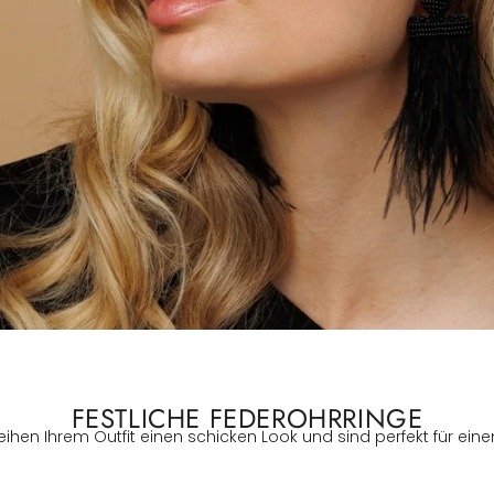
Violett
Bloom Kollektion
Rot
Braut Kollektion
Rosa
Clip on Kollektion
Türkis
Weiß
Silber
Schwarz
FESTLICHE FEDEROHRRINGE
eihen Ihrem Outfit einen schicken Look und sind perfekt für einen