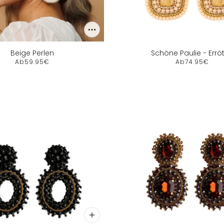
Beige Perlen
Schöne Paulie - Errö
Ab
59.95€
Ab
74.95€