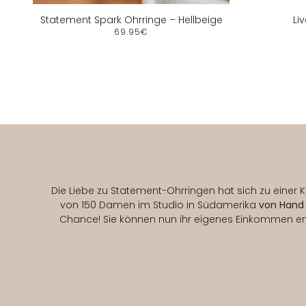
Statement Spark Ohrringe – Hellbeige
Li
69.95€
Die Liebe zu Statement-Ohrringen hat sich zu einer Koll
von 150 Damen im Studio in Südamerika
von Hand 
Chance! Sie können nun ihr eigenes Einkommen erwi