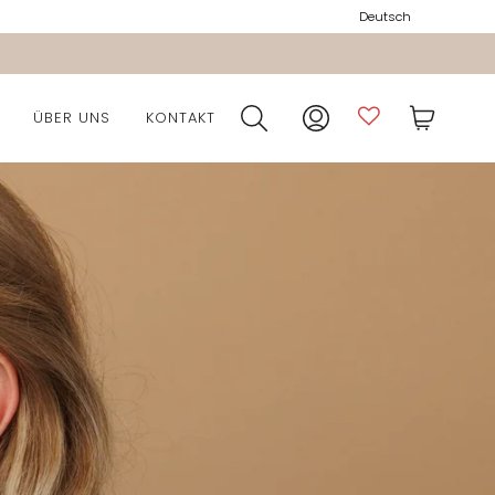
Deutsch
ÜBER UNS
KONTAKT
ion
ocket Kollektion
n
n
lektion