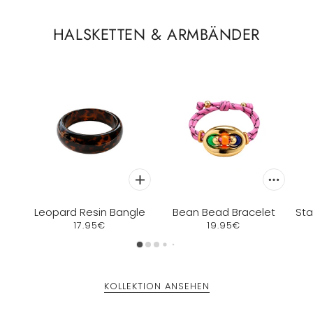
HALSKETTEN & ARMBÄNDER
Leopard Resin Bangle
Bean Bead Bracelet
Sta
17.95€
19.95€
KOLLEKTION ANSEHEN