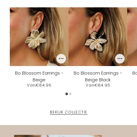
Bo Blossom Earrings -
Bo Blossom Earrings -
Bo
Beige
Beige Black
Van
€84.95
Van
€84.95
BEKIJK COLLECTIE