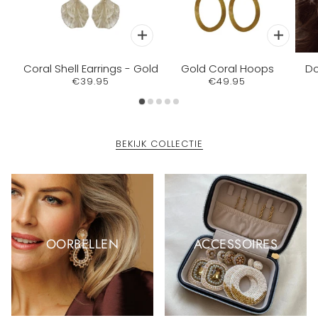
Coral Shell Earrings - Gold
Gold Coral Hoops
Do
€39.95
€49.95
BEKIJK COLLECTIE
OORBELLEN
ACCESSOIRES