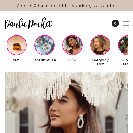
Vóór 16:00 uur besteld = vandaag verzonden
0
NEW
Ocean Muse
SS '26
Everyday
Bloo
Edit
Atelie