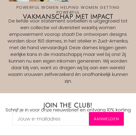
POWERFUL WOMEN HELPING WOMEN GETTING
POWERFUL
VAKMANSCHAP MET IMPACT
De liefde voor statement oorbellen is uitgegroeid tot
een collectie vol diversiteit waarbij women
empowerment voorop staat! De ontworpen designs
worden door 150 dames, in het atelier in Zuid-Amerika,
met de hand vervaardigd. Deze dames krijgen geen
eerlijke kans in de maatschappij maar wel bij ons! Zij
kunnen nu een eigen inkomen genereren. Wij worden
daar blij van, want zo dragen wij bij aan een wereld
waarin vrouwen zelfverzekerd én onafhankelijk kunnen
zijn.
JOIN THE CLUB!
Schrijf je in voor onze nieuwsbrief en ontvang 10% korting
AANMELDEN